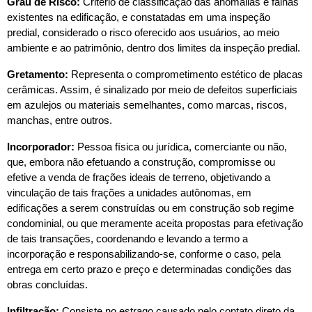
Grau de Risco:
 Critério de classificação das anomalias e falhas 
existentes na edificação, e constatadas em uma inspeção 
predial, considerado o risco oferecido aos usuários, ao meio 
ambiente e ao patrimônio, dentro dos limites da inspeção predial.
Gretamento:
 Representa o comprometimento estético de placas 
cerâmicas. Assim, é sinalizado por meio de defeitos superficiais 
em azulejos ou materiais semelhantes, como marcas, riscos, 
manchas, entre outros.
Incorporador:
 Pessoa física ou jurídica, comerciante ou não, 
que, embora não efetuando a construção, compromisse ou 
efetive a venda de frações ideais de terreno, objetivando a 
vinculação de tais frações a unidades autônomas, em 
edificações a serem construídas ou em construção sob regime 
condominial, ou que meramente aceita propostas para efetivação 
de tais transações, coordenando e levando a termo a 
incorporação e responsabilizando-se, conforme o caso, pela 
entrega em certo prazo e preço e determinadas condições das 
obras concluídas.
Infiltração: 
Consiste no estrago causado pelo contato direto da 